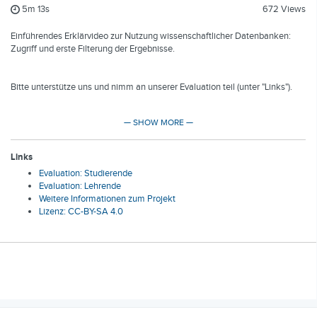
5m 13s
672 Views
Einführendes Erklärvideo zur Nutzung wissenschaftlicher Datenbanken:
Zugriff und erste Filterung der Ergebnisse.
Bitte unterstütze uns und nimm an unserer Evaluation teil (unter "Links").
— SHOW MORE —
Produziert im Rahmen des Projekts "Modulare Erklärvideos in multiplen
Lehr-/Lernszenarien" (eLearning-Förderfonds 2017)
Links
Evaluation: Studierende
Credits
Evaluation: Lehrende
Projektleitung: Martin Stelte
Weitere Informationen zum Projekt
Skript: Natalie Mez, Janosch Warda
Lizenz: CC-BY-SA 4.0
Darsteller*innen: Natalie Mez, Janosch Warda
Kamera & Ton: Szymon Zych
Schnitt: Natalie Mez
Musik: The Right Way / Ben Beiny
Presenters:
Martin Stelte, Starker Start, Zentrum Geisteswissenschaften