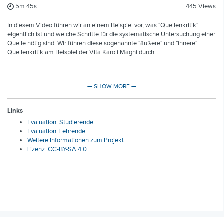
5m 45s
445 Views
In diesem Video führen wir an einem Beispiel vor, was "Quellenkritik"
eigentlich ist und welche Schritte für die systematische Untersuchung einer
Quelle nötig sind. Wir führen diese sogenannte "äußere" und "innere"
Quellenkritik am Beispiel der Vita Karoli Magni durch.
Bitte unterstütze uns und nimm an unserer Evaluation teil (unter "Links").
— SHOW MORE —
Produziert im Rahmen des Projekts "Erklärvideos in den
Links
Geisteswissenschaften" (GU, eLearning-Förderfonds 2018)
Evaluation: Studierende
Evaluation: Lehrende
Weitere Informationen zum Projekt
Credits
Lizenz: CC-BY-SA 4.0
Projektleitung: Martin Stelte
Skript: Janosch Warda
Wiss. Beratung: Dr. Dirk Wiegandt, Dr. Tim Geelhaar
Darsteller: Janosch Warda
Kamera & Ton: Peer Groß
Schnitt: Peer Groß
Presenters:
Martin Stelte